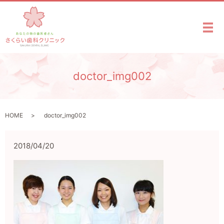
メ
doctor_img002
HOME
doctor_img002
2018/04/20