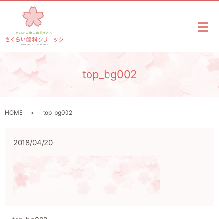
メ
top_bg002
HOME
top_bg002
2018/04/20