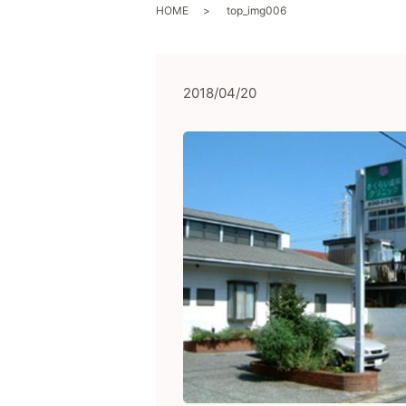
HOME
top_img006
2018/04/20